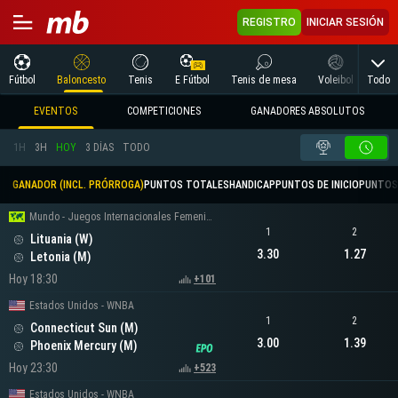
REGISTRO
INICIAR SESIÓN
Todo
Fútbol
Baloncesto
Tenis
E Fútbol
Tenis de mesa
Voleibol
Arte
EVENTOS
COMPETICIONES
GANADORES ABSOLUTOS
1H
3H
HOY
3 DÍAS
TODO
GANADOR (INCL. PRÓRROGA)
PUNTOS TOTALES
HANDICAP
PUNTOS DE INICIO
PUNTOS
Mundo - Juegos Internacionales Femeninos
1
2
Lituania (W)
3.30
1.27
Letonia (M)
Hoy 18:30
+101
Estados Unidos - WNBA
1
2
Connecticut Sun (M)
3.00
1.39
Phoenix Mercury (M)
Hoy 23:30
+523
Estados Unidos - WNBA