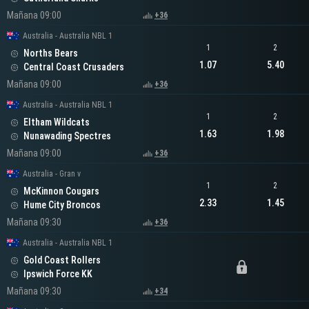
Mañana 09:00
+36
Australia - Australia NBL 1
1
2
Norths Bears
1.07
5.40
Central Coast Crusaders
Mañana 09:00
+36
Australia - Australia NBL 1
1
2
Eltham Wildcats
1.63
1.98
Nunawading Spectres
Mañana 09:00
+36
Australia - Gran v
1
2
McKinnon Cougars
2.33
1.45
Hume City Broncos
Mañana 09:30
+36
Australia - Australia NBL 1
Gold Coast Rollers
Ipswich Force KK
Mañana 09:30
+34