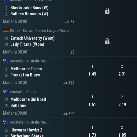
Australia - Gran V Femenino
Sherbrooke Suns (W)
Bulleen Boomers (W)
Mañana 08:00
+9
Kenian - Kenyan Premier League Women
Zetech University (Wom)
Lady Titans (Wom)
Mañana 08:00
+8
Australia - Australia NBL 1
1
2
Melbourne Tigers
1.45
2.31
Frankston Blues
Mañana 08:30
+36
Australia - Gran v
1
2
Melbourne Uni Bball
1.51
2.19
Bellarine
Mañana 09:00
+36
Australia - Australia NBL 1
1
2
Illawarra Hawks 2
1.73
1.85
Sutherland Sharks