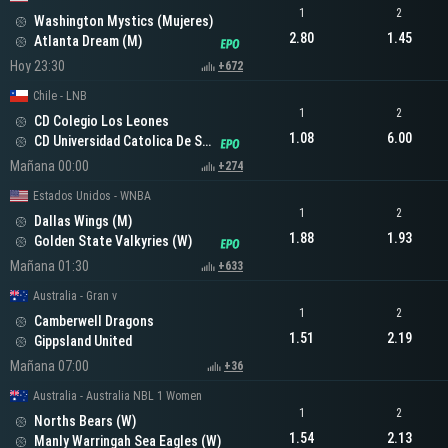
1
2
Washington Mystics (Mujeres)
2.80
1.45
Atlanta Dream (M)
Hoy 23:30
+672
Chile - LNB
1
2
CD Colegio Los Leones
1.08
6.00
CD Universidad Catolica De Santiago
Mañana 00:00
+274
Estados Unidos - WNBA
1
2
Dallas Wings (M)
1.88
1.93
Golden State Valkyries (W)
Mañana 01:30
+633
Australia - Gran v
1
2
Camberwell Dragons
1.51
2.19
Gippsland United
Mañana 07:00
+36
Australia - Australia NBL 1 Women
1
2
Norths Bears (W)
1.54
2.13
Manly Warringah Sea Eagles (W)