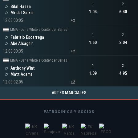
1
2
Bilal Hasan
1.04
6.40
Mridul Saikia
12.08 00:05
+2
MMA - Dana White's Contender Series
1
2
Fabrizio Escarrega
1.60
2.04
Abe Alsaghir
12.08 00:35
+2
MMA - Dana White's Contender Series
1
2
Anthony Wint
1.09
4.95
Matt Adams
12.08 02:05
+2
ARTES MARCIALES
PATROCINIOS Y SOCIOS