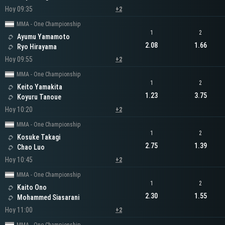
Hoy 09:35
+2
MMA - One Championship
1
2
Ayumu Yamamoto
2.08
1.66
Ryo Hirayama
Hoy 09:55
+2
MMA - One Championship
1
2
Keito Yamakita
1.23
3.75
Koyuru Tanoue
Hoy 10:20
+2
MMA - One Championship
1
2
Kosuke Takagi
2.75
1.39
Chao Luo
Hoy 10:45
+2
MMA - One Championship
1
2
Kaito Ono
2.30
1.55
Mohammed Siasarani
Hoy 11:00
+2