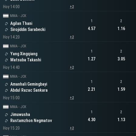
Hoy 14:00
+2
MMA - JCK
1
2
Agilan Thani
4.57
1.16
Sirojiddin Sarabecki
Hoy 14:20
+2
MMA - JCK
1
2
Yang Xingqiang
1.27
3.05
Matsuba Takashi
Hoy 14:40
+2
MMA - JCK
1
2
Amanhali Gemingbayi
2.21
1.59
Abdul Razac Sankara
Hoy 15:00
+2
MMA - JCK
1
2
Jimuwusha
4.30
1.13
Rustamzhon Negmatov
Hoy 15:20
+2