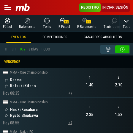
REGISTRO
INICIAR SESIÓN
Todo
Fútbol
Baloncesto
Tenis
E Fútbol
E-Baloncesto
Tenis de mesa
EVENTOS
COMPETICIONES
GANADORES ABSOLUTOS
1H
3H
HOY
3 DÍAS
TODO
VENCEDOR
MMA - One Championship
1
2
Ranma
1.40
2.70
Katsuki Kitano
Hoy 08:35
+2
MMA - One Championship
1
2
Hiroki Kasahara
2.35
1.53
Ryuto Shiokawa
Hoy 08:55
+2
MMA - Naiza FC