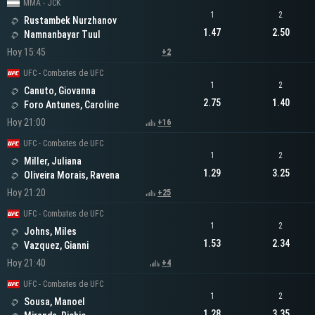
MMA - JCK
1
2
Rustambek Nurzhanov
1.47
2.50
Namnanbayar Tuul
Hoy 15:45
+2
UFC - Combates de UFC
1
2
Canuto, Giovanna
2.75
1.40
Foro Antunes, Caroline
Hoy 21:00
+16
UFC - Combates de UFC
1
2
Miller, Juliana
1.29
3.25
Oliveira Morais, Ravena
Hoy 21:20
+25
UFC - Combates de UFC
1
2
Johns, Miles
1.53
2.34
Vazquez, Gianni
Hoy 21:40
+4
UFC - Combates de UFC
1
2
Sousa, Manoel
1.28
3.35