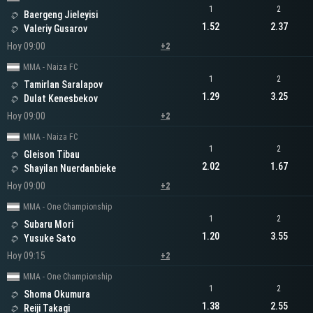
1
2
Baergeng Jieleyisi
1.52
2.37
Valeriy Gusarov
Hoy 09:00
+2
MMA - Naiza FC
1
2
Tamirlan Saralapov
1.29
3.25
Dulat Kenesbekov
Hoy 09:00
+2
MMA - Naiza FC
1
2
Gleison Tibau
2.02
1.67
Shayilan Nuerdanbieke
Hoy 09:00
+2
MMA - One Championship
1
2
Subaru Mori
1.20
3.55
Yusuke Sato
Hoy 09:15
+2
MMA - One Championship
1
2
Shoma Okumura
1.38
2.55
Reiji Takagi