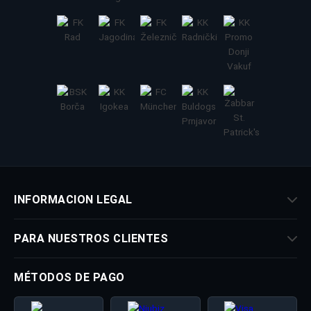
INFORMACION LEGAL
PARA NUESTROS CLIENTES
MÉTODOS DE PAGO