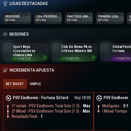
LIGAS DESTACADAS
EREDIVISIE
LIGA PROFESIONAL
PARTIDOS AMISTOSOS
PRIMERA LIGA
S
Fútbol
Fútbol
Fútbol
Fútbol
MISIONES
Sport Boys
Club Do Remo PA vs
Global Festi
Association vs
Atlético Mineiro MG
Fortuna
Alianza Lima
40
PUNTOS
40
PUNTOS
40
PUNTOS
INCREMENTA APUESTA
BET BOOST
SIMPLE
PSV Eindhoven
-
Fortuna Sittard
Hoy 18:00
PSV Eindhoven
1º mitad - PSV Eindhoven Total Gols (1.5) -
Más
Multigoles -
2-5
2º Mitad - PSV Eindhoven Total Gols (1.5) -
Más
I Mitad-Tiempo fin
Resultado Final -
1