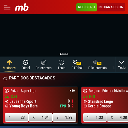
REGISTRO
INICIAR SESIÓN
Todo
Misiones
Fútbol
Baloncesto
Tenis
E Fútbol
E-Baloncesto
Tenis de 
PARTIDOS DESTACADOS
Suiza - Super Liga
Bélgica - Primera División A
+80
2nd
80:03
2nd
59:55
0
1
Lausanne-Sport
Standard Liege
Young Boys Bern
0
2
Cercle Brugge
23
4.04
1.29
1.33
4.38
1
X
2
1
X