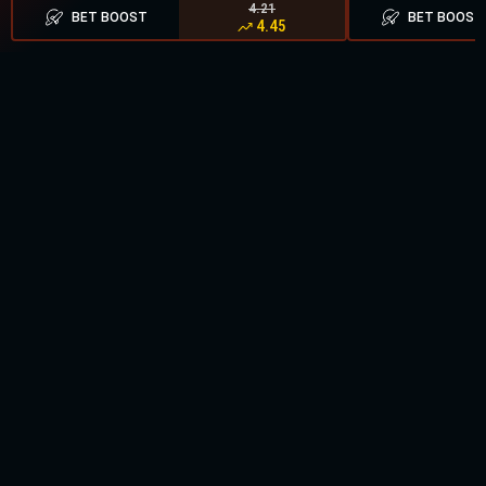
4.21
BET BOOST
BET BOOST
4.45