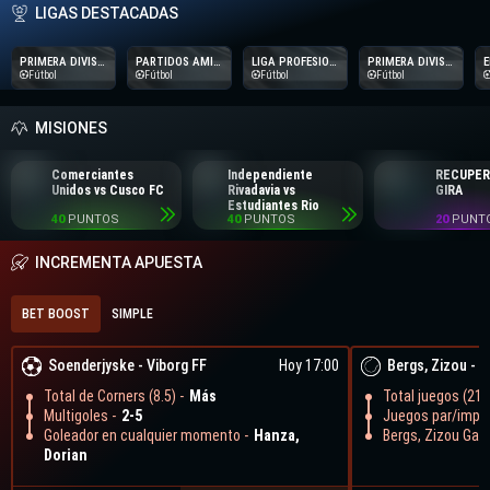
LIGAS DESTACADAS
PRIMERA DIVISIÓN
PARTIDOS AMISTOSOS
LIGA PROFESIONAL
PRIMERA DIVISIÓN A
E
Fútbol
Fútbol
Fútbol
Fútbol
MISIONES
Comerciantes
Independiente
RECUPER
Unidos vs Cusco FC
Rivadavia vs
GIRA
Estudiantes Rio
40
PUNTOS
40
PUNTOS
20
PUNT
INCREMENTA APUESTA
BET BOOST
SIMPLE
Soenderjyske
-
Viborg FF
Hoy 17:00
Bergs, Zizou
-
S
Total de Corners (8.5) -
Más
Total juegos (21.5
Multigoles -
2-5
Juegos par/impar
Goleador en cualquier momento -
Hanza,
Bergs, Zizou Gana
Dorian