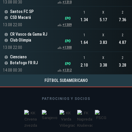
13.08 00:30
+1310
Santos FC SP
1
X
2
CSD Macará
1.34
5.17
7.36
13.08 22:00
+1309
CR Vasco da Gama RJ
1
X
2
Club Olimpia
1.64
3.83
4.87
13.08 22:00
+1308
Cienciano
1
X
2
Botafogo FR RJ
2.10
3.38
3.28
14.08 00:30
+1312
FÚTBOL SUDAMERICANO
PATROCINIOS Y SOCIOS