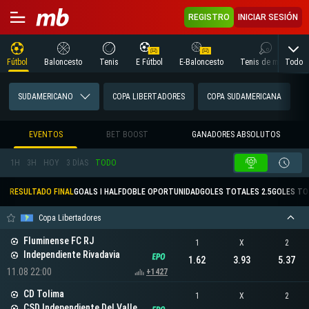
REGISTRO
INICIAR SESIÓN
Todo
Fútbol
Baloncesto
Tenis
E Fútbol
E-Baloncesto
Tenis de mesa
SUDAMERICANO
COPA LIBERTADORES
COPA SUDAMERICANA
EVENTOS
BET BOOST
GANADORES ABSOLUTOS
1H
3H
HOY
3 DÍAS
TODO
RESULTADO FINAL
GOALS I HALF
DOBLE OPORTUNIDAD
GOLES TOTALES 2.5
GOLES TO
Copa Libertadores
Fluminense FC RJ
1
X
2
Independiente Rivadavia
1.62
3.93
5.37
11.08 22:00
+1427
CD Tolima
1
X
2
CSD Independiente Del Valle