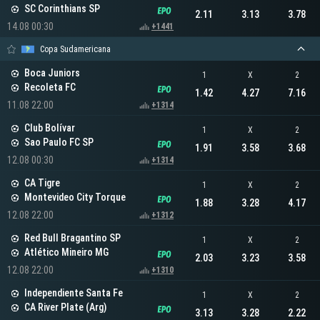
SC Corinthians SP
2.11
3.13
3.78
14.08 00:30
+1441
Copa Sudamericana
Boca Juniors
1
X
2
Recoleta FC
1.42
4.27
7.16
11.08 22:00
+1314
Club Bolívar
1
X
2
Sao Paulo FC SP
1.91
3.58
3.68
12.08 00:30
+1314
CA Tigre
1
X
2
Montevideo City Torque
1.88
3.28
4.17
12.08 22:00
+1312
Red Bull Bragantino SP
1
X
2
Atlético Mineiro MG
2.03
3.23
3.58
12.08 22:00
+1310
Independiente Santa Fe
1
X
2
CA River Plate (Arg)
3.13
3.28
2.22