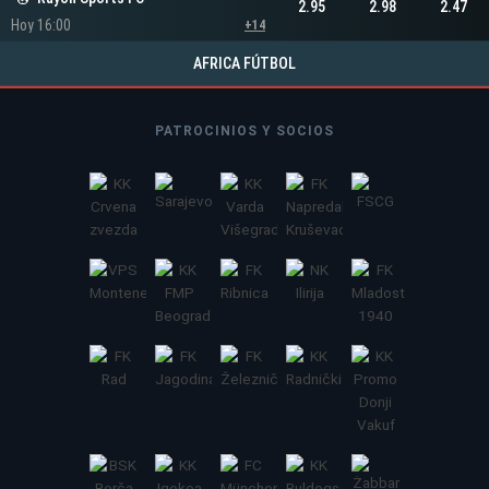
2.95
2.98
2.47
Hoy 16:00
+14
AFRICA FÚTBOL
PATROCINIOS Y SOCIOS