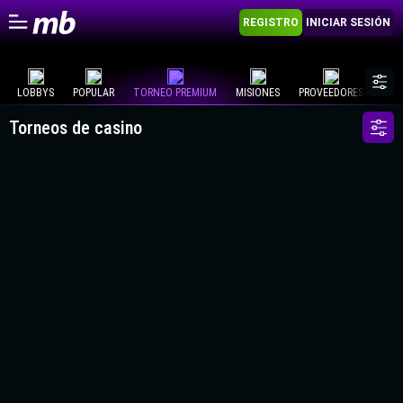
REGISTRO
INICIAR SESIÓN
LOBBYS
POPULAR
TORNEO PREMIUM
MISIONES
PROVEEDORES
CRA
Torneos de casino