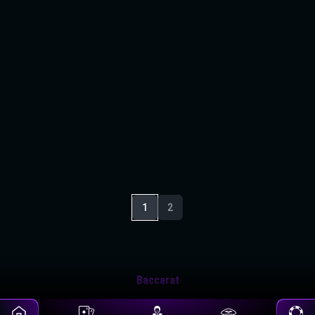
1
2
Baccarat