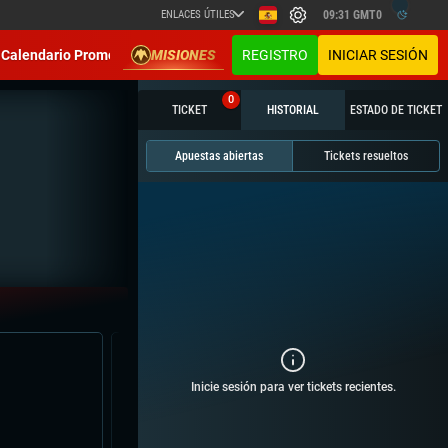
ENLACES ÚTILES
09:31 GMT0
Calendario Promo
MISIONES
REGISTRO
INICIAR SESIÓN
TICKET
HISTORIAL
ESTADO DE TICKET
Apuestas abiertas
Tickets resueltos
Inicie sesión para ver tickets recientes.