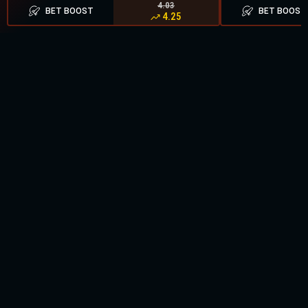
4.03
BET BOOST
BET BOOST
4.25