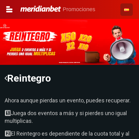
Promociones
Reintegro
Ahora aunque pierdas un evento, puedes recuperar.
1️⃣
Juega dos eventos a más y si pierdes uno igual
multiplicas.
2️⃣
El Reintegro es dependiente de la cuota total y al