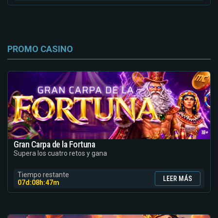
PROMO CASINO
Gran Carpa de la Fortuna
Supera los cuatro retos y gana
Tiempo restante
LEER MÁS
07d:08h:47m