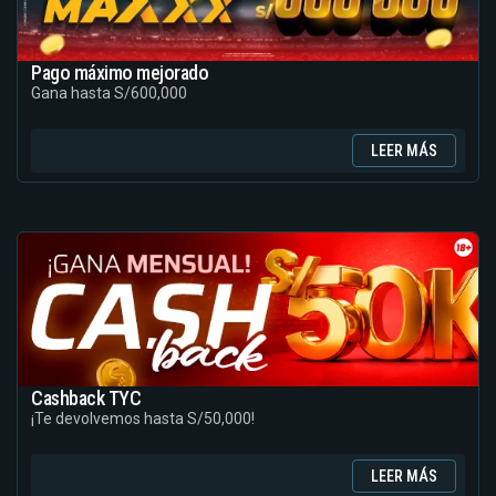
Pago máximo mejorado
Gana hasta S/600,000
LEER MÁS
Cashback TYC
¡Te devolvemos hasta S/50,000!
LEER MÁS