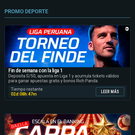
PROMO DEPORTE
Fin de semana con la liga 1
Deposita S/50, apuesta en Liga 1 y acumula tickets válidos
para ganar apuestas gratis y bonos Rich Panda.
Tiempo restante
LEER MÁS
02d:08h:47m