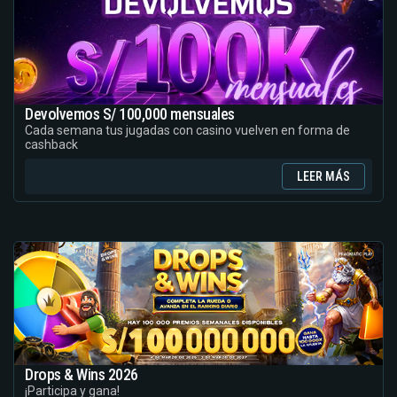
Devolvemos S/ 100,000 mensuales
Cada semana tus jugadas con casino vuelven en forma de
cashback
LEER MÁS
Drops & Wins 2026
¡Participa y gana!