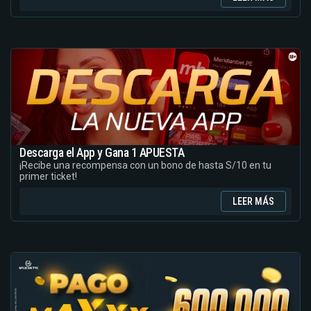
Descarga el App y Gana 1 APUESTA
¡Recibe una recompensa con un bono de hasta S/10 en tu
primer ticket!
LEER MÁS