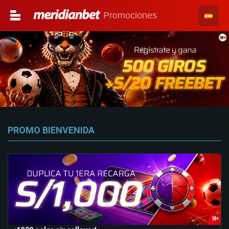
Promociones
PROMO BIENVENIDA