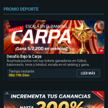
PROMO DEPORTE
Desafío Bajo la Carpa
Acumula puntos con tus tickets ganadores en fútbol,
baloncesto, tenis y béisbol, escala en el ranking y gana
Apuestas Gratis y Bonos de Casino.
Tiempo restante
LEER MÁS
08d:19h:55m