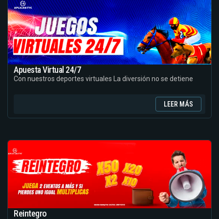
Apuesta Virtual 24/7
Con nuestros deportes virtuales La diversión no se detiene
LEER MÁS
Reintegro