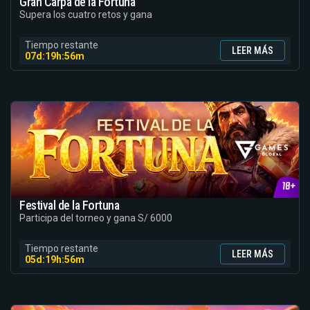
Gran Carpa de la Fortuna
Supera los cuatro retos y gana
Tiempo restante
LEER MÁS
07d:19h:55m
Festival de la Fortuna
Participa del torneo y gana S/ 6000
Tiempo restante
LEER MÁS
05d:19h:55m