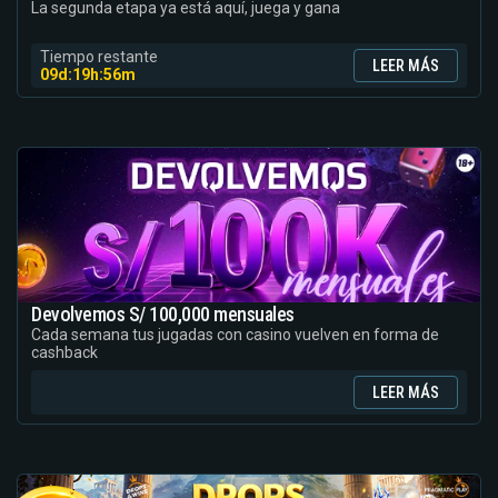
La segunda etapa ya está aquí, juega y gana
Tiempo restante
LEER MÁS
09d:19h:55m
Devolvemos S/ 100,000 mensuales
Cada semana tus jugadas con casino vuelven en forma de
cashback
LEER MÁS