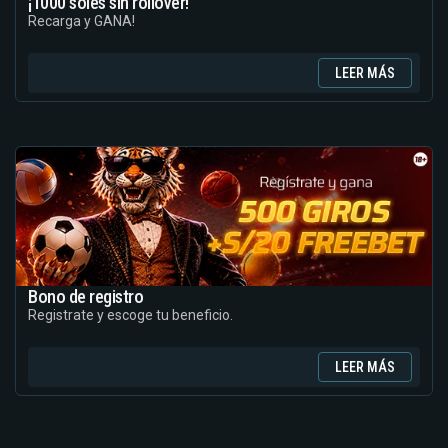
¡1000 soles sin rollover!
Recarga y GANA!
LEER MÁS
Bono de registro
Registrate y escoge tu beneficio.
LEER MÁS