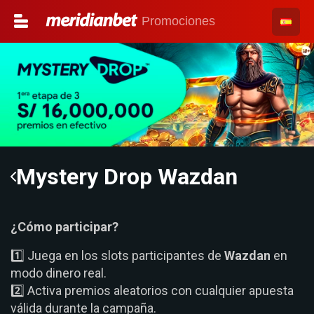
Promociones
Mystery Drop Wazdan
¿Cómo participar?
1️⃣ Juega en los slots participantes de
Wazdan
en
modo dinero real.
2️⃣ Activa premios aleatorios con cualquier apuesta
válida durante la campaña.