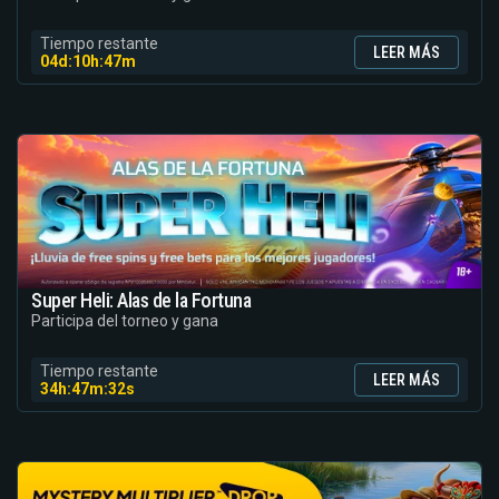
Tiempo restante
LEER MÁS
04d:10h:47m
Super Heli: Alas de la Fortuna
Participa del torneo y gana
Tiempo restante
LEER MÁS
34h:47m:32s