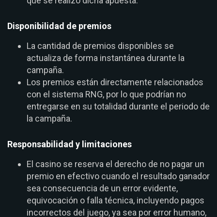
que se realizó dicha apuesta.
Disponibilidad de premios
La cantidad de premios disponibles se
actualiza de forma instantánea durante la
campaña.
Los premios están directamente relacionados
con el sistema RNG, por lo que podrían no
entregarse en su totalidad durante el periodo de
la campaña.
Responsabilidad y limitaciones
El casino se reserva el derecho de no pagar un
premio en efectivo cuando el resultado ganador
sea consecuencia de un error evidente,
equivocación o falla técnica, incluyendo pagos
incorrectos del juego, ya sea por error humano,