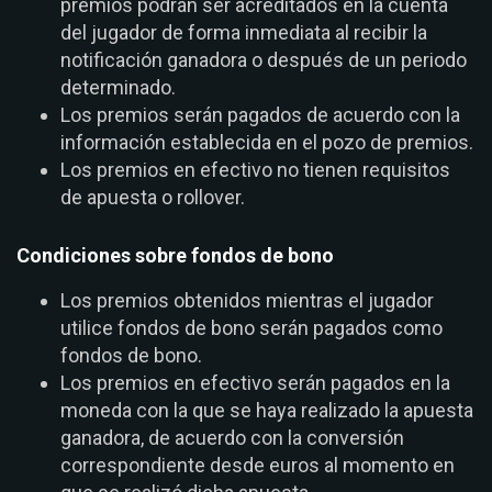
premios podrán ser acreditados en la cuenta
del jugador de forma inmediata al recibir la
notificación ganadora o después de un periodo
determinado.
Los premios serán pagados de acuerdo con la
información establecida en el pozo de premios.
Los premios en efectivo no tienen requisitos
de apuesta o rollover.
Condiciones sobre fondos de bono
Los premios obtenidos mientras el jugador
utilice fondos de bono serán pagados como
fondos de bono.
Los premios en efectivo serán pagados en la
moneda con la que se haya realizado la apuesta
ganadora, de acuerdo con la conversión
correspondiente desde euros al momento en