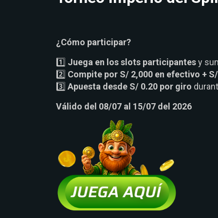
¿Cómo participar?
1️⃣
Juega en los slots participantes
y sum
2️⃣
Compite por S/ 2,000 en efectivo + S
3️⃣
Apuesta desde S/ 0.20 por giro
durant
Válido del 08/07 al 15/07 del 2026