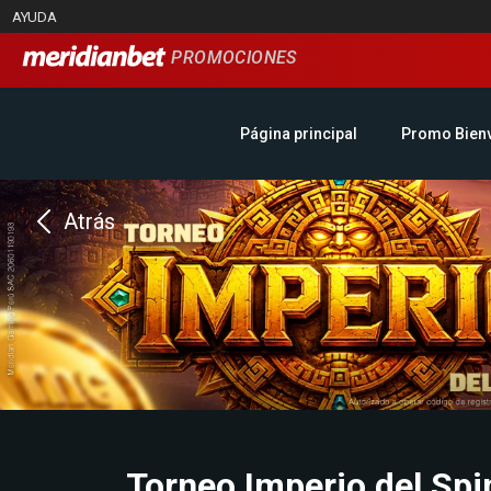
AYUDA
PROMOCIONES
Página principal
Promo Bien
Atrás
Torneo Imperio del Spi