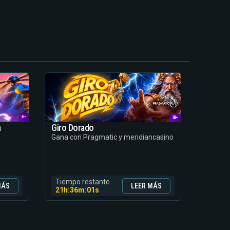
a
Giro Dorado
Gana con Pragmatic y meridiancasino
Tiempo restante
MÁS
LEER MÁS
21h:36m:01s