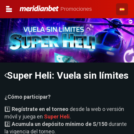
Promociones
Super Heli: Vuela sin límites
¿Cómo participar?
1️⃣
Regístrate en el torneo
desde la web o versión
móvil y juega en
Super Heli
.
2️⃣
Acumula un depósito mínimo de S/150
durante
la vigencia del torneo.