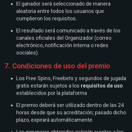
El ganador será seleccionado de manera
aleatoria entre todos los usuarios que
cumplieron los requisitos.
El resultado será comunicado a través de los
canales oficiales del Organizador (correo
electrónico, notificación interna o redes
sociales).
7. Condiciones de uso del premio
Los Free Spins, Freebets y segundos de jugada
gratis estarán sujetos a los
requisitos de uso
establecidos por la plataforma
El premio deberá ser utilizado dentro de las 24
horas desde que su acreditación; pasado dicho
plazo, expirará automáticamente.
Las ganancias obtenidas estarán sujetas a los