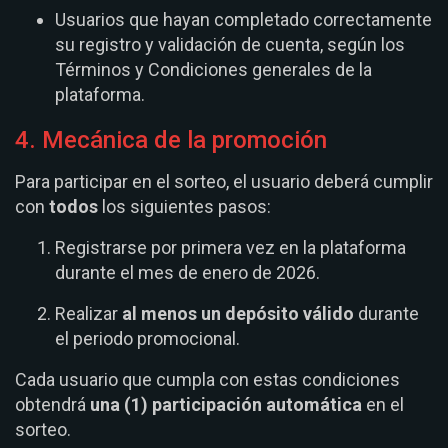
Usuarios que hayan completado correctamente
su registro y validación de cuenta, según los
Términos y Condiciones generales de la
plataforma.
4. Mecánica de la promoción
Para participar en el sorteo, el usuario deberá cumplir
con
todos
los siguientes pasos:
Registrarse por primera vez en la plataforma
durante el mes de enero de 2026.
Realizar
al menos un depósito válido
durante
el periodo promocional.
Cada usuario que cumpla con estas condiciones
obtendrá
una (1) participación automática
en el
sorteo.