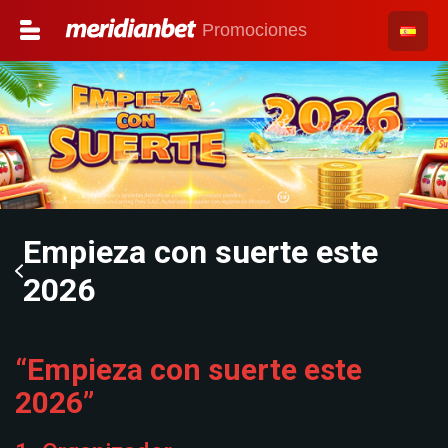
Promociones
Empieza con suerte este
2026
“Empieza con suerte este
2026”