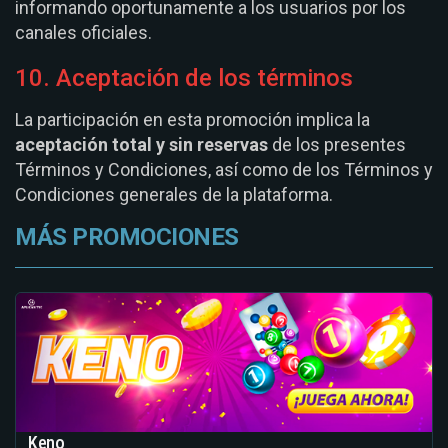
informando oportunamente a los usuarios por los
canales oficiales.
10. Aceptación de los términos
La participación en esta promoción implica la
aceptación total y sin reservas
de los presentes
Términos y Condiciones, así como de los Términos y
Condiciones generales de la plataforma.
MÁS PROMOCIONES
Keno