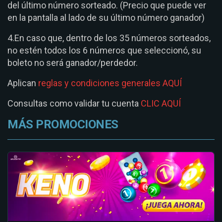
del último número sorteado. (Precio que puede ver
en la pantalla al lado de su último número ganador)
4.En caso que, dentro de los 35 números sorteados,
no estén todos los 6 números que seleccionó, su
boleto no será ganador/perdedor.
Aplican
reglas y condiciones generales AQUÍ
Consultas como validar tu cuenta
CLIC AQUÍ
MÁS PROMOCIONES