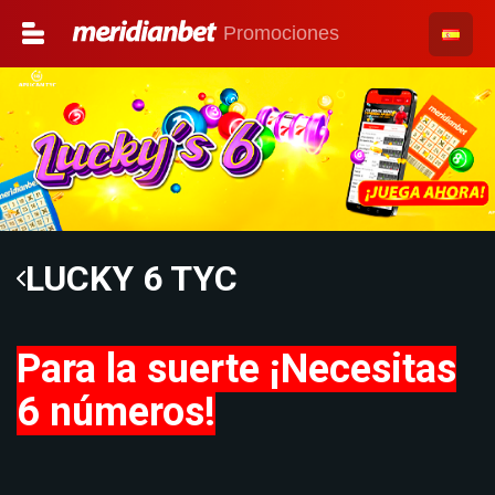
Promociones
LUCKY 6 TYC
Para la suerte ¡Necesitas
6 números!