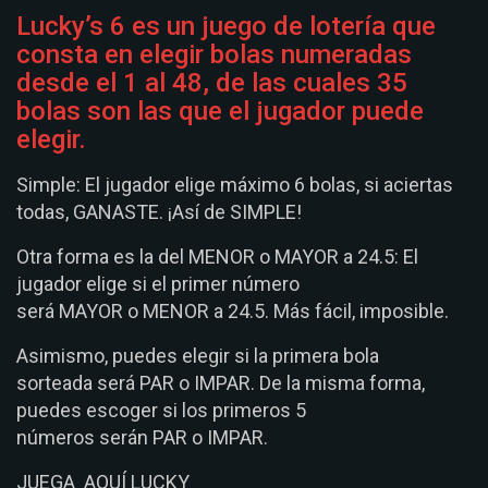
Lucky’s 6 es un juego de lotería que
consta en elegir bolas numeradas
desde el 1 al 48, de las cuales 35
bolas son las que el jugador puede
elegir.
Simple: El jugador elige máximo 6 bolas, si aciertas
todas, GANASTE. ¡Así de SIMPLE!
Otra forma es la del MENOR o MAYOR a 24.5: El
jugador elige si el primer número
será MAYOR o MENOR a 24.5. Más fácil, imposible.
Asimismo, puedes elegir si la primera bola
sorteada será PAR o IMPAR. De la misma forma,
puedes escoger si los primeros 5
números serán PAR o IMPAR.
JUEGA AQUÍ LUCKY