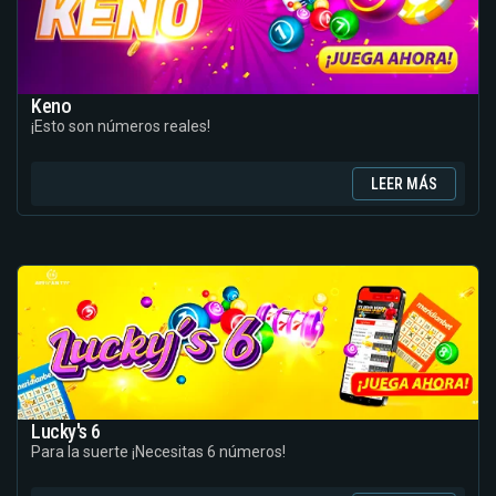
Keno
¡Esto son números reales!
LEER MÁS
Lucky's 6
Para la suerte ¡Necesitas 6 números!