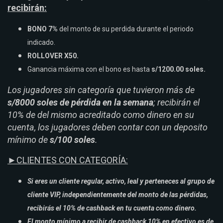
recibirán:
BONO ​7%
del monto de su perdida durante el periodo
indicado.
ROLLOVER X50.
Ganancia máxima con el bono es hasta
s/1200.00 soles.
Los jugadores sin categoría que tuvieron más de
s/8000 soles de pérdida en la semana
; recibirán el
10% de del mismo acreditado como dinero en su
cuenta, los jugadores deben contar con un deposito
mínimo de
s/100 soles
.
►​CLIENTES CON CATEGORÍA:
Si eres un cliente regular, activo, leal y perteneces al grupo de
cliente VIP, independientemente del monto de las pérdidas,
recibirás el 10% de cashback en tu cuenta como dinero.
El monto mínimo a recibir de cashback 10% en efectivo es de