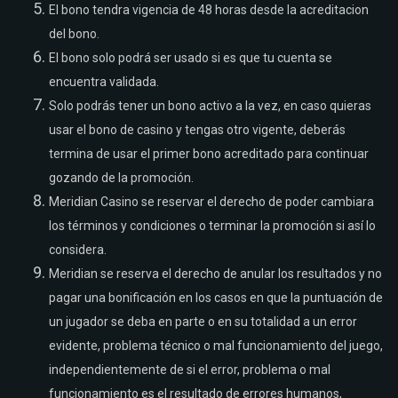
El bono tendra vigencia de 48 horas desde la acreditacion
del bono.
El bono solo podrá ser usado si es que tu cuenta se
encuentra validada.
Solo podrás tener un bono activo a la vez, en caso quieras
usar el bono de casino y tengas otro vigente, deberás
termina de usar el primer bono acreditado para continuar
gozando de la promoción.
Meridian Casino se reservar el derecho de poder cambiara
los términos y condiciones o terminar la promoción si así lo
considera.
Meridian se reserva el derecho de anular los resultados y no
pagar una bonificación en los casos en que la puntuación de
un jugador se deba en parte o en su totalidad a un error
evidente, problema técnico o mal funcionamiento del juego,
independientemente de si el error, problema o mal
funcionamiento es el resultado de errores humanos,