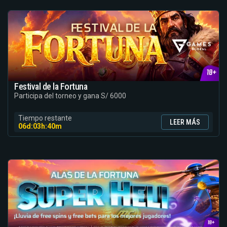
Festival de la Fortuna
Participa del torneo y gana S/ 6000
Tiempo restante
LEER MÁS
06d:03h:40m