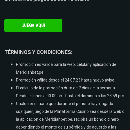
JUEGA AQUÍ
TÉRMINOS Y CONDICIONES:
Promoción es válida para la web, celular y aplicación de
Meridianbet.pe
Promoción válida desde el 24.07.23 hasta nuevo aviso.
El calculo de la promoción dura de 7 días de la semana –
Desde el lunes a 00:00 am. hasta el domingo a las 23:59 pm.
Cualquier usuario que durante el periodo haya jugado
cualquier juego de la Plataforma Casino sea desde la web o
la aplicación de Meridianbet.pe, recibirá un bono o dinero
dependiendo el monto de su pérdida y de acuerdo a las