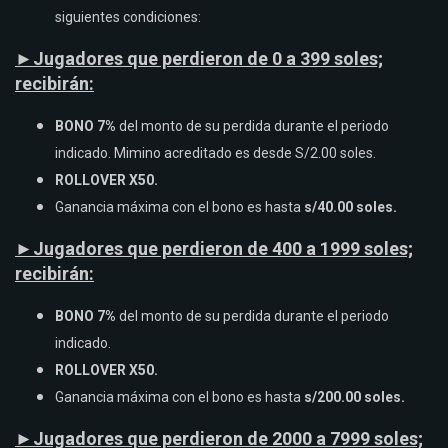
siguientes condiciones:
►
Jugadores que perdieron de 0 a 399 soles;
recibirán:
BONO ​7%
del monto de su perdida durante el periodo
indicado. Mimino acreditado es desde S/2.00 soles.
ROLLOVER X50.
Ganancia máxima con el bono es hasta
s/40.00 soles.
►
Jugadores que perdieron de 400 a 1999 soles;
recibirán:
BONO ​7%
del monto de su perdida durante el periodo
indicado.
ROLLOVER X50.
Ganancia máxima con el bono es hasta
s/200.00 soles.
►
Jugadores que perdieron de 2000 a 7999 soles;