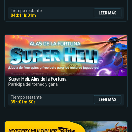
Tiempo restante
LEER MÁS
04d:11h:01m
Super Heli: Alas de la Fortuna
Participa del torneo y gana
Tiempo restante
LEER MÁS
35h:01m:50s