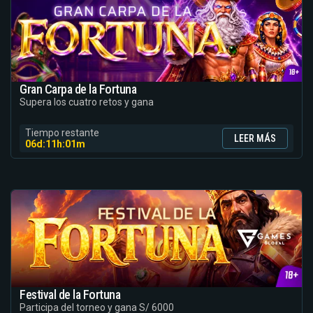
Gran Carpa de la Fortuna
Supera los cuatro retos y gana
Tiempo restante
LEER MÁS
06d:11h:01m
Festival de la Fortuna
Participa del torneo y gana S/ 6000