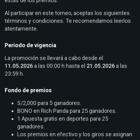
estás de los premios.
Al participar en este torneo, aceptas los siguientes
términos y condiciones. Te recomendamos leerlos
atentamente.
Periodo de vigencia
La promoción se llevará a cabo desde el
11.05.2026
a las 00:00 h hasta el
21.05.2026
a las
23:59 h.
Fondo de premios
S/2,000 para 5 ganadores.
BONO en Rich Panda para 25 ganadores.
1 Apuesta gratis en deportes para 25
ganadores.
Los premios en efectivo y los giros se asignan