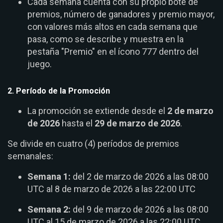
Cada semana cuenta con su propio bote de
premios, número de ganadores y premio mayor,
con valores más altos en cada semana que
pasa, como se describe y muestra en la
pestaña "Premio" en el ícono 777 dentro del
juego.
2. Período de la Promoción
La promoción se extiende desde el
2 de marzo
de 2026
hasta el
29 de marzo de 2026
.
Se divide en cuatro (4) períodos de premios
semanales:
Semana 1:
del 2 de marzo de 2026 a las 08:00
UTC al 8 de marzo de 2026 a las 22:00 UTC
Semana 2:
del 9 de marzo de 2026 a las 08:00
UTC al 15 de marzo de 2026 a las 22:00 UTC