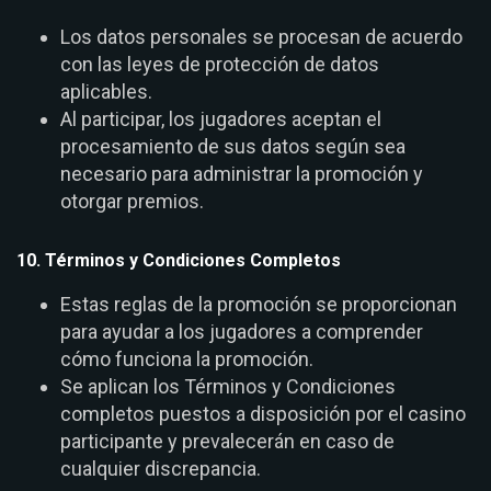
Los datos personales se procesan de acuerdo
con las leyes de protección de datos
aplicables.
Al participar, los jugadores aceptan el
procesamiento de sus datos según sea
necesario para administrar la promoción y
otorgar premios.
10. Términos y Condiciones Completos
Estas reglas de la promoción se proporcionan
para ayudar a los jugadores a comprender
cómo funciona la promoción.
Se aplican los Términos y Condiciones
completos puestos a disposición por el casino
participante y prevalecerán en caso de
cualquier discrepancia.