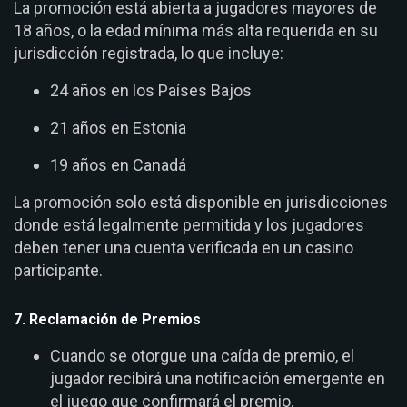
La promoción está abierta a jugadores mayores de
18 años, o la edad mínima más alta requerida en su
jurisdicción registrada, lo que incluye:
24 años en los Países Bajos
21 años en Estonia
19 años en Canadá
La promoción solo está disponible en jurisdicciones
donde está legalmente permitida y los jugadores
deben tener una cuenta verificada en un casino
participante.
7. Reclamación de Premios
Cuando se otorgue una caída de premio, el
jugador recibirá una notificación emergente en
el juego que confirmará el premio.