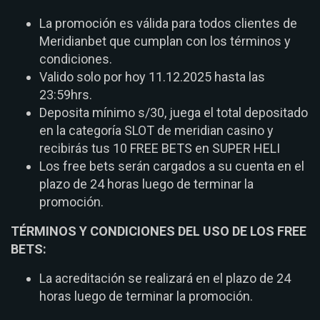
La promoción es válida para todos clientes de
Meridianbet que cumplan con los términos y
condiciones.
Valido solo por hoy 11.12.2025 hasta las
23:59hrs.
Deposita mínimo s/30, juega el total depositado
en la categoría SLOT de meridian casino y
recibirás tus 10 FREE BETS en SUPER HELI
Los free bets serán cargados a su cuenta en el
plazo de 24 horas luego de terminar la
promoción.
TÉRMINOS Y CONDICIONES DEL USO DE LOS FREE
BETS:
La acreditación se realizará en el plazo de 24
horas luego de terminar la promoción.