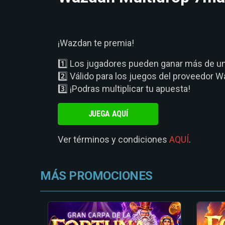
¡Wazdan te premia!
1️⃣ Los jugadores pueden ganar más de un
2️⃣ Válido para los juegos del proveedor 
3️⃣ ¡Podras multiplicar tu apuesta!
JUEGA AQUÍ
Ver términos y condiciones
AQUÍ
.
MÁS PROMOCIONES