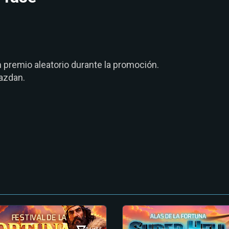
 premio aleatorio durante la promoción.
Wazdan.