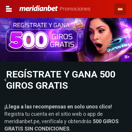
Promociones
REGÍSTRATE Y GANA 500
GIROS GRATIS
¡Llega a las recompensas en solo unos clics!
Registra tu cuenta en el sitio web o app de
meridianbet.pe, verifícala y obtendrás
500 GIROS
GRATIS SIN CONDICIONES
.