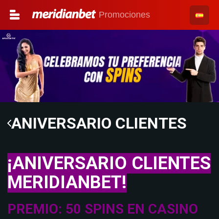
Promociones
ANIVERSARIO CLIENTES
¡ANIVERSARIO CLIENTES
MERIDIANBET!
PREMIO: 50 SPINS EN CASINO