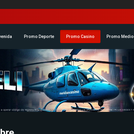
venida
Promo Deporte
Promo Casino
Promo Medio
ubre