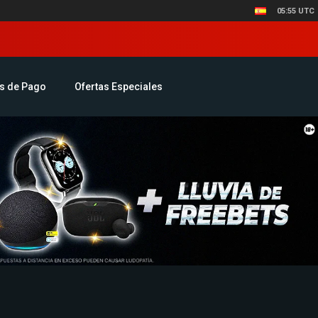
05:55 UTC
s de Pago
Ofertas Especiales