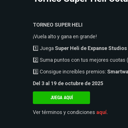
TORNEO SUPER HELI
¡Vuela alto y gana en grande!
1️⃣ Juega
Super Heli de Expanse Studios
2️⃣ Suma puntos con tus mejores cuotas 
3️⃣ Consigue increíbles premios:
Smartwatc
Del
3 al 19 de octubre de 2025
JUEGA AQUÍ
Ver términos y condiciones
aquí
.