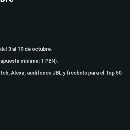
del
3 al 19 de octubre
.
(
apuesta mínima: 1 PEN
).
h, Alexa, audífonos JBL y freebets para el Top 50
.