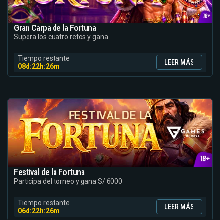
Gran Carpa de la Fortuna
Supera los cuatro retos y gana
Tiempo restante
LEER MÁS
08d:22h:26m
Festival de la Fortuna
Participa del torneo y gana S/ 6000
Tiempo restante
LEER MÁS
06d:22h:26m