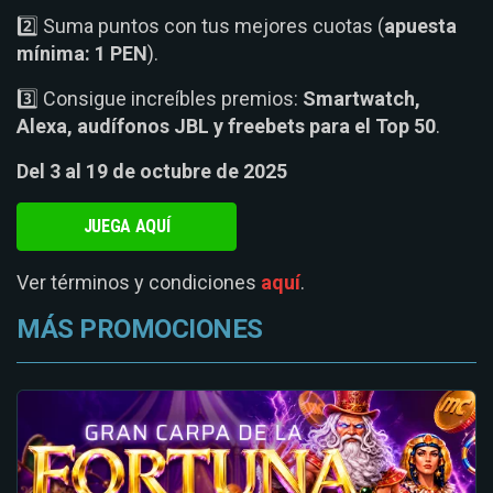
2️⃣ Suma puntos con tus mejores cuotas (
apuesta
mínima: 1 PEN
).
3️⃣ Consigue increíbles premios:
Smartwatch,
Alexa, audífonos JBL y freebets para el Top 50
.
Del
3 al 19 de octubre de 2025
JUEGA AQUÍ
Ver términos y condiciones
aquí
.
MÁS PROMOCIONES