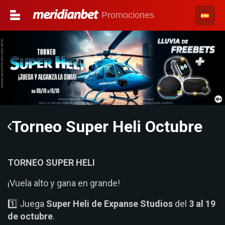
Promociones
Torneo Super Heli Octubre
TORNEO SUPER HELI
¡Vuela alto y gana en grande!
1️⃣ Juega
Super Heli de Expanse Studios
del
3 al 19
de octubre
.