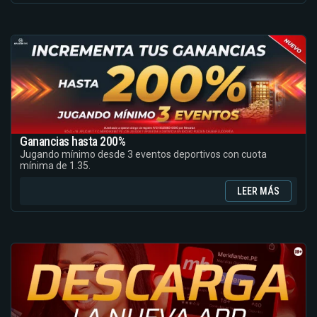
Ganancias hasta 200%
Jugando mínimo desde 3 eventos deportivos con cuota
mínima de 1.35.
LEER MÁS