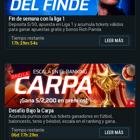
Fin de semana con la liga 1
Deposita S/50, apuesta en Liga 1 y acumula tickets válidos
para ganar apuestas gratis y bonos Rich Panda.
Tiempo restante
LEER MÁS
17h:29m:54s
Desafío Bajo la Carpa
Acumula puntos con tus tickets ganadores en fútbol,
baloncesto, tenis y béisbol, escala en el ranking y gana
Apuestas Gratis y Bonos de Casino.
Tiempo restante
LEER MÁS
06d:17h:29m