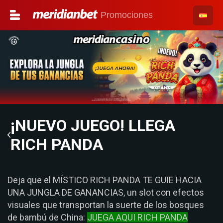
Promociones
¡NUEVO JUEGO! LLEGA
RICH PANDA
Deja que el MÍSTICO RICH PANDA TE GUIE HACIA
UNA JUNGLA DE GANANCIAS, un slot con efectos
visuales que transportan la suerte de los bosques
de bambú de China:
JUEGA AQUI RICH PANDA