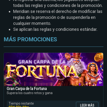
todas las reglas y condiciones de la promoción.
Meridian se reserva el derecho de modificar las
reglas de la promoción o de suspenderla en
cualquier momento.
Se aplican las reglas y condiciones estándar.
MÁS PROMOCIONES
Gran Carpa de la Fortuna
Supera los cuatro retos y gana
Tiempo restante
LEER MÁS