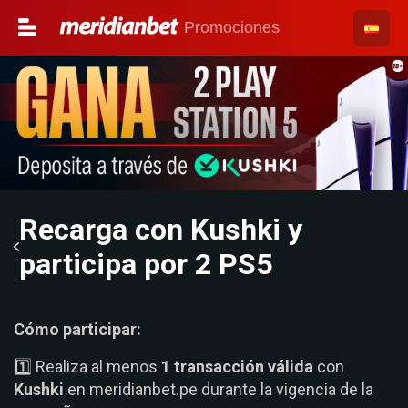
Promociones
Recarga con Kushki y
participa por 2 PS5
Cómo participar:
1️⃣ Realiza al menos
1 transacción válida
con
Kushki
en meridianbet.pe durante la vigencia de la