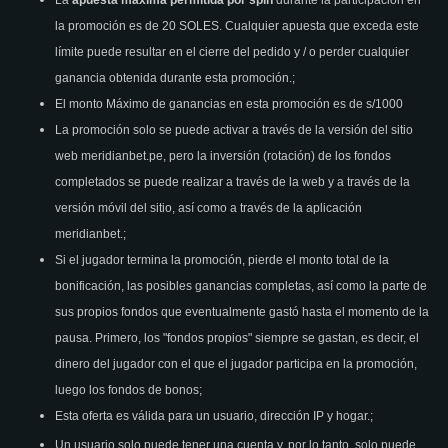
La
apuesta máxima permitida por spin
durante la participación en
la promoción es de 20 SOLES. Cualquier apuesta que exceda este
límite puede resultar en el cierre del pedido y / o perder cualquier
ganancia obtenida durante esta promoción.;
El monto Máximo de ganancias en esta promoción es de s/1000
La promoción solo se puede activar a través de la versión del sitio
web meridianbet.pe, pero la inversión (rotación) de los fondos
completados se puede realizar a través de la web y a través de la
versión móvil del sitio, así como a través de la aplicación
meridianbet.;
Si el jugador termina la promoción, pierde el monto total de la
bonificación, las posibles ganancias completas, así como la parte de
sus propios fondos que eventualmente gastó hasta el momento de la
pausa. Primero, los "fondos propios" siempre se gastan, es decir, el
dinero del jugador con el que el jugador participa en la promoción,
luego los fondos de bonos;
Esta oferta es válida para un usuario, dirección IP y hogar.;
Un usuario solo puede tener una cuenta y, por lo tanto, solo puede