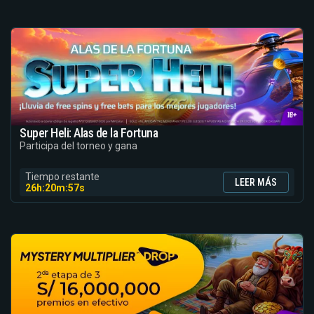
Super Heli: Alas de la Fortuna
Participa del torneo y gana
Tiempo restante
LEER MÁS
26h:20m:57s