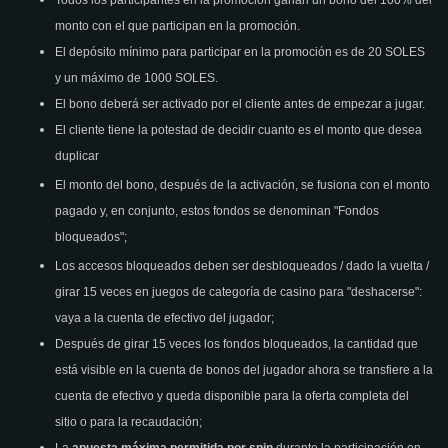
Todos los participantes en la promoción ganan un bono del 100% del
monto con el que participan en la promoción.
El depósito mínimo para participar en la promoción es de 20 SOLES
y un máximo de 1000 SOLES.
El bono deberá ser activado por el cliente antes de empezar a jugar.
El cliente tiene la potestad de decidir cuanto es el monto que desea
duplicar
El monto del bono, después de la activación, se fusiona con el monto
pagado y, en conjunto, estos fondos se denominan "Fondos
bloqueados";
Los accesos bloqueados deben ser desbloqueados / dado la vuelta /
girar 15 veces en juegos de categoría de casino para "deshacerse":
vaya a la cuenta de efectivo del jugador;
Después de girar 15 veces los fondos bloqueados, la cantidad que
está visible en la cuenta de bonos del jugador ahora se transfiere a la
cuenta de efectivo y queda disponible para la oferta completa del
sitio o para la recaudación;