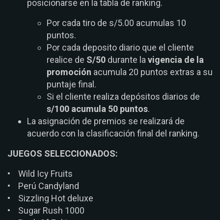
posicionarse en la tabla de ranking.
Por cada tiro de s/5.00 acumulas 10
puntos.
Por cada deposito diario que el cliente
realice de
S/50
durante la
vigencia de la
promoción
acumula 20 puntos extras a su
puntaje final.
Si el cliente realiza depósitos diarios de
s/100 acumula 50 puntos
.
La asignación de premios se realizará de
acuerdo con la clasificación final del ranking.
JUEGOS SELECCIONADOS:
• Wild Icy Fruits
• Perú Candyland
• Sizzling Hot deluxe
• Sugar Rush 1000