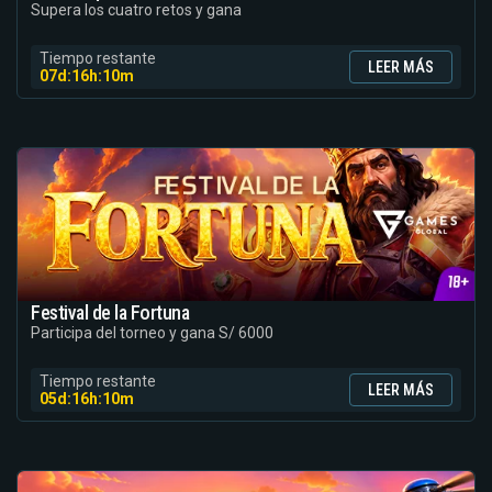
Supera los cuatro retos y gana
Tiempo restante
LEER MÁS
07d:16h:10m
Festival de la Fortuna
Participa del torneo y gana S/ 6000
Tiempo restante
LEER MÁS
05d:16h:10m