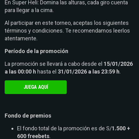
En Super Heli: Domina las alturas, cada giro cuenta
para llegar a la cima.
Al participar en este torneo, aceptas los siguientes
términos y condiciones. Te recomendamos leerlos
atentamente.
Período de la promoción
La promoción se llevará a cabo desde el
15/01/2026
a las 00:00 h
hasta el
31/01/2026 a las 23:59 h
.
JUEGA AQUÍ
Fondo de premios
El fondo total de la promoción es de S/
1.500 +
600 freebets
.