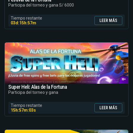
Participa del torneo y gana S/ 6000
Tiempo restante
LEER MÁS
03d:15h:56m
Super Heli: Alas de la Fortuna
Participa del torneo y gana
Tiempo restante
LEER MÁS
15h:56m:58s