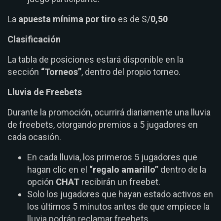
La
apuesta mínima por tiro
es de S/
0,50
Clasificación
La tabla de posiciones estará disponible en la
sección
“Torneos”
, dentro del propio torneo.
Lluvia de Freebets
Durante la promoción, ocurrirá diariamente una lluvia
de freebets, otorgando premios a 5 jugadores en
cada ocasión.
En cada lluvia, los primeros 5 jugadores que
hagan clic en el
“regalo amarillo”
dentro de la
opción
CHAT
recibirán un freebet.
Solo los jugadores que hayan estado activos en
los últimos 5 minutos antes de que empiece la
lluvia podrán reclamar freebets.