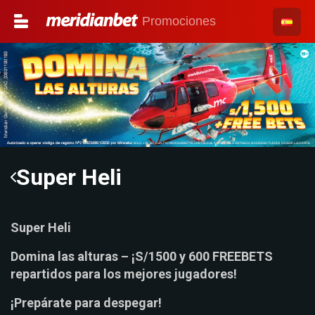
Promociones
Super Heli
Super Heli
Domina las alturas – ¡S/1500 y 600 FREEBETS
repartidos para los mejores jugadores!
¡Prepárate para despegar!