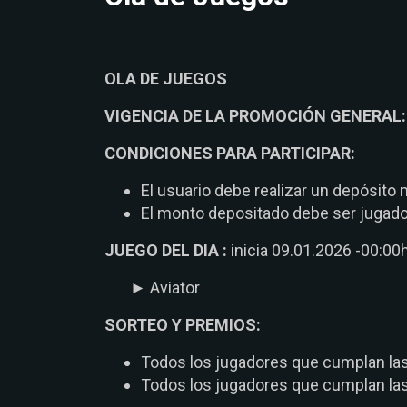
OLA DE JUEGOS
VIGENCIA DE LA PROMOCIÓN GENERAL:
CONDICIONES PARA PARTICIPAR:
El usuario debe realizar un depósito 
El monto depositado debe ser jugado 
JUEGO DEL DIA :
inicia 09.01.2026 -00:00h
► Aviator
SORTEO Y PREMIOS:
Todos los jugadores que cumplan las 
Todos los jugadores que cumplan las r