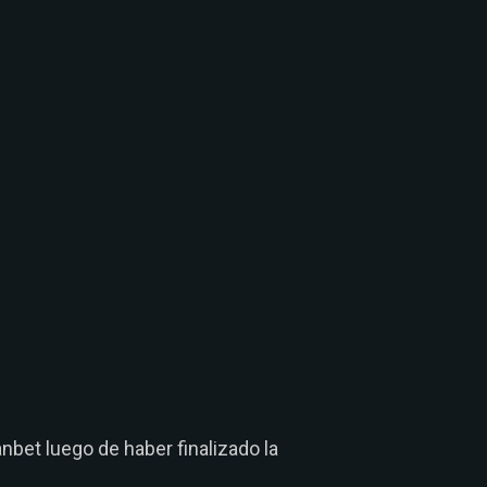
bet luego de haber finalizado la