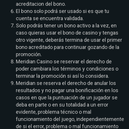
acreditacion del bono.
El bono solo podrá ser usado si es que tu
cuenta se encuentra validada.
Solo podrás tener un bono activo a la vez, en
caso quieras usar el bono de casino y tengas
otro vigente, deberás termina de usar el primer
bono acreditado para continuar gozando de la
promoción.
Meridian Casino se reservar el derecho de
poder cambiara los términos y condiciones o
terminar la promoción si así lo considera.
Meridian se reserva el derecho de anular los
resultados y no pagar una bonificación en los
casos en que la puntuación de un jugador se
deba en parte o en su totalidad a un error
evidente, problema técnico o mal
funcionamiento del juego, independientemente
de si el error, problema o mal funcionamiento