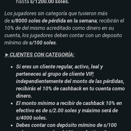
hasta
s/1200.00 soles.
Los jugadores sin categoría que tuvieron más
de
s/8000 soles de pérdida en la semana
; recibirán el
10% de del mismo acreditado como dinero en su
cuenta, los jugadores deben contar con un deposito
mínimo de
s/100 soles
.
►​CLIENTES CON CATEGORÍA:
Si eres un cliente regular, activo, leal y
perteneces al grupo de cliente VIP,
independientemente del monto de las pérdidas,
recibirás el 10% de cashback en tu cuenta como
dinero.
El monto mínimo a recibir de cashback 10% en
efectivo es de s/2.00 soles y máximo será de
s/4000 soles.
Debes contar con depósito mímino de s/100