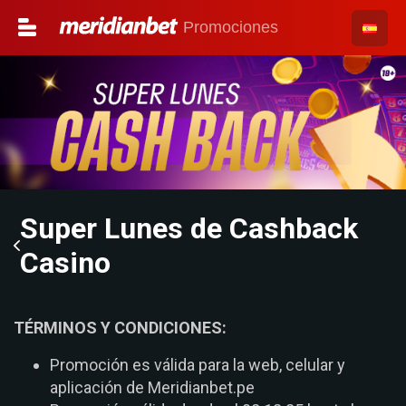
Promociones
Super Lunes de Cashback
Casino
TÉRMINOS Y CONDICIONES:
Promoción es válida para la web, celular y
aplicación de Meridianbet.pe