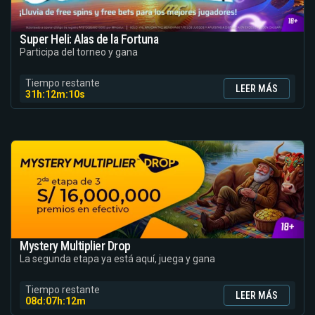
Super Heli: Alas de la Fortuna
Participa del torneo y gana
Tiempo restante
LEER MÁS
31h:12m:10s
Mystery Multiplier Drop
La segunda etapa ya está aquí, juega y gana
Tiempo restante
LEER MÁS
08d:07h:12m