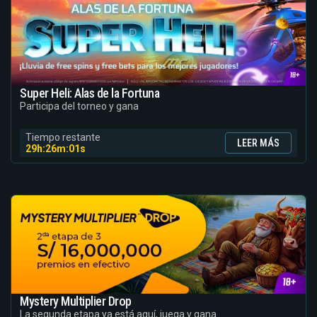
Super Heli: Alas de la Fortuna
Participa del torneo y gana
Tiempo restante
LEER MÁS
29h:26m:01s
Mystery Multiplier Drop
La segunda etapa ya está aquí, juega y gana