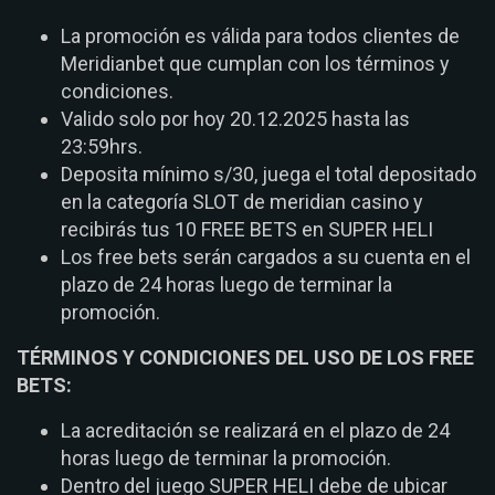
La promoción es válida para todos clientes de
Meridianbet que cumplan con los términos y
condiciones.
Valido solo por hoy 20.12.2025 hasta las
23:59hrs.
Deposita mínimo s/30, juega el total depositado
en la categoría SLOT de meridian casino y
recibirás tus 10 FREE BETS en SUPER HELI
Los free bets serán cargados a su cuenta en el
plazo de 24 horas luego de terminar la
promoción.
TÉRMINOS Y CONDICIONES DEL USO DE LOS FREE
BETS:
La acreditación se realizará en el plazo de 24
horas luego de terminar la promoción.
Dentro del juego SUPER HELI debe de ubicar