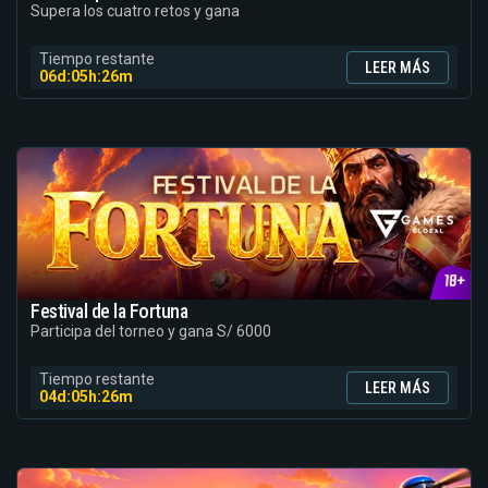
Supera los cuatro retos y gana
Tiempo restante
LEER MÁS
06d:05h:26m
Festival de la Fortuna
Participa del torneo y gana S/ 6000
Tiempo restante
LEER MÁS
04d:05h:26m