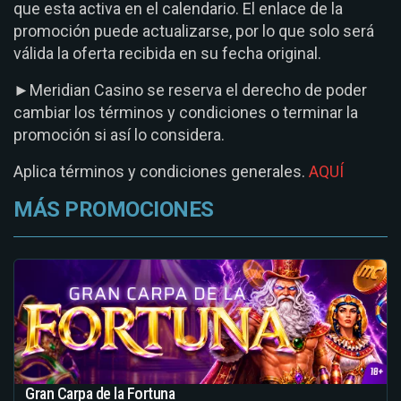
que esta activa en el calendario. El enlace de la
promoción puede actualizarse, por lo que solo será
válida la oferta recibida en su fecha original.
►Meridian Casino se reserva el derecho de poder
cambiar los términos y condiciones o terminar la
promoción si así lo considera.
Aplica términos y condiciones generales.
AQUÍ
MÁS PROMOCIONES
Gran Carpa de la Fortuna