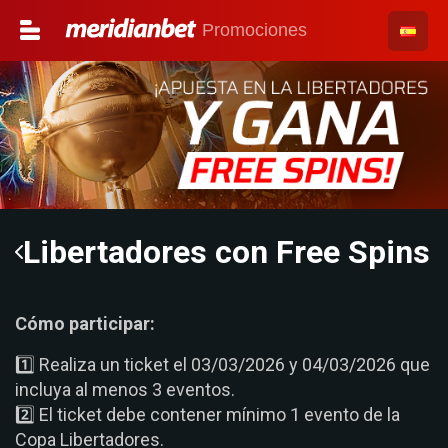
Promociones
Libertadores con Free Spins
Cómo participar:
1️⃣ Realiza un ticket el 03/03/2026 y 04/03/2026 que
incluya al menos 3 eventos.
2️⃣ El ticket debe contener mínimo 1 evento de la
Copa Libertadores.