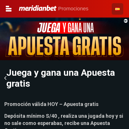
Promociones
Juega y gana una Apuesta
gratis
Promoción válida HOY – Apuesta gratis
Depósita mínimo S/40 , realiza una jugada hoy y si
no sale como esperabas, recibe una Apuesta