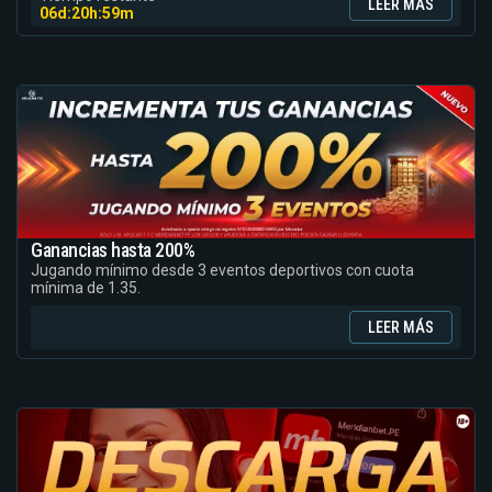
LEER MÁS
06d:20h:59m
Ganancias hasta 200%
Jugando mínimo desde 3 eventos deportivos con cuota
mínima de 1.35.
LEER MÁS