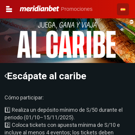
Promociones
Escápate al caribe
Cómo participar:
1️⃣ Realiza un depósito mínimo de S/50 durante el
periodo (01/10–15/11/2025).
2️⃣ Coloca tickets con apuesta mínima de S/10 e
incluye al menos 4 eventos; los tickets deben