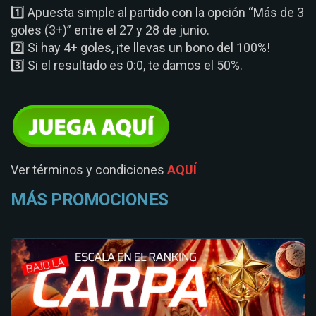
1️⃣ Apuesta simple al partido con la opción “Más de 3
goles (3+)” entre el 27 y 28 de junio.
2️⃣ Si hay 4+ goles, ¡te llevas un bono del 100%!
3️⃣ Si el resultado es 0:0, te damos el 50%.
Ver términos y condiciones
AQUÍ
MÁS PROMOCIONES