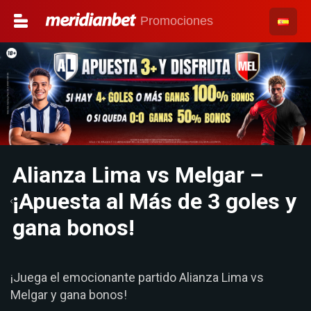
Promociones
Alianza Lima vs Melgar –
¡Apuesta al Más de 3 goles y
gana bonos!
¡Juega el emocionante partido Alianza Lima vs
Melgar y gana bonos!