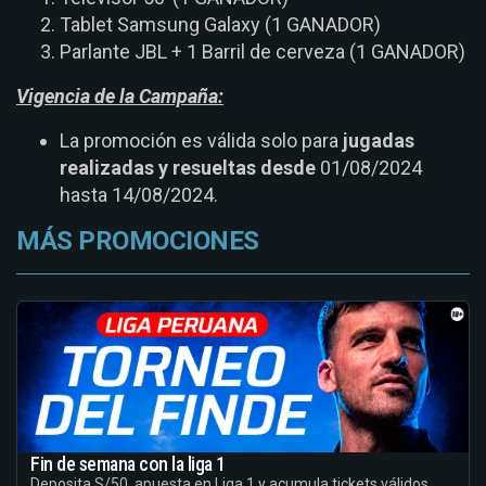
Tablet Samsung Galaxy (1 GANADOR)
Parlante JBL + 1 Barril de cerveza (1 GANADOR)
Vigencia de la Campaña:
La promoción es válida solo para
jugadas
realizadas y resueltas desde
01/08/2024
hasta 14/08/2024.
MÁS PROMOCIONES
Fin de semana con la liga 1
Deposita S/50, apuesta en Liga 1 y acumula tickets válidos