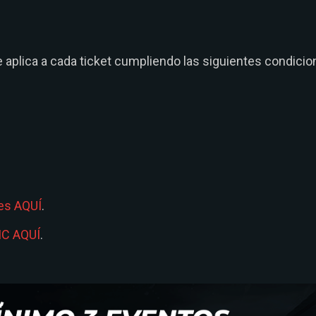
 aplica a cada ticket cumpliendo las siguientes condicio
les AQUÍ
.
IC AQUÍ
.