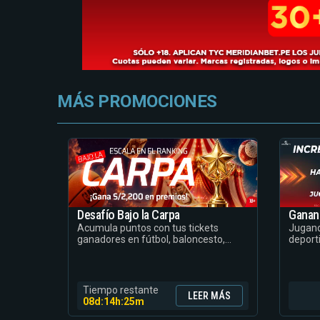
MÁS PROMOCIONES
Desafío Bajo la Carpa
Ganan
Acumula puntos con tus tickets
Jugand
ganadores en fútbol, baloncesto,
deport
tenis y béisbol, escala en el ranking y
gana Apuestas Gratis y Bonos de
Casino.
Tiempo restante
LEER MÁS
08d:14h:25m