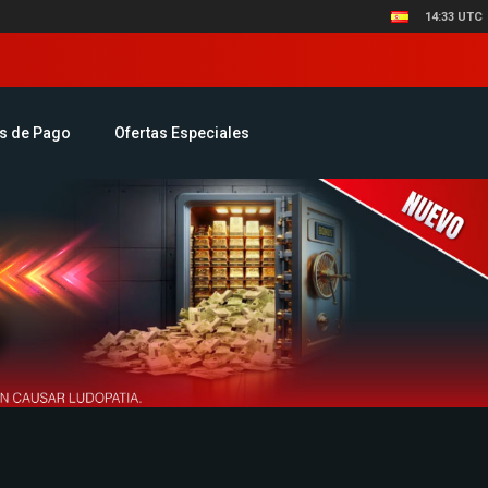
14:33 UTC
s de Pago
Ofertas Especiales