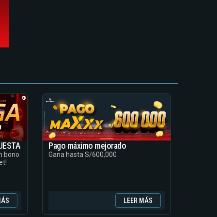
PUESTA
Pago máximo mejorado
n bono
Gana hasta S/600,000
cket!
MÁS
LEER MÁS