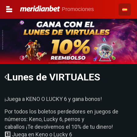
Promociones
Lunes de VIRTUALES
¡Juega a KENO O LUCKY 6 y gana bonos!
Por todos los boletos perdedores en juegos de
números: Keno, Lucky 6, perros y
caballos ¡Te devolvemos el 10% de tu dinero!
1️⃣
Juega en Keno o Lucky 6