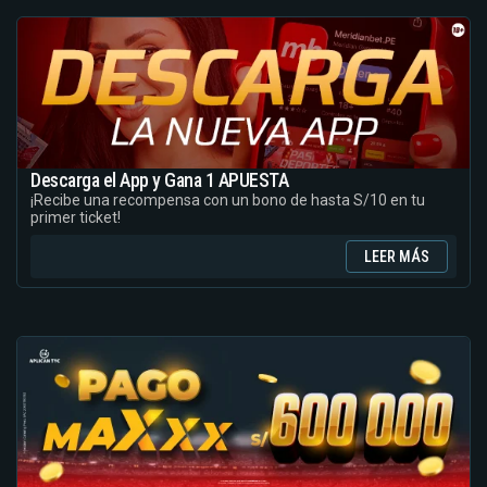
Descarga el App y Gana 1 APUESTA
¡Recibe una recompensa con un bono de hasta S/10 en tu
primer ticket!
LEER MÁS