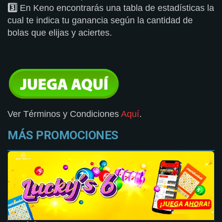
3️⃣
En Keno encontrarás una tabla de estadísticas la
cual te indica tu ganancia según la cantidad de
bolas que elijas y aciertes.
Ver Términos y Condiciones
Aquí
.
MÁS PROMOCIONES