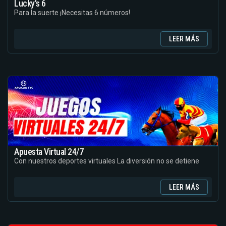
Lucky's 6
Para la suerte ¡Necesitas 6 números!
LEER MÁS
Apuesta Virtual 24/7
Con nuestros deportes virtuales La diversión no se detiene
LEER MÁS