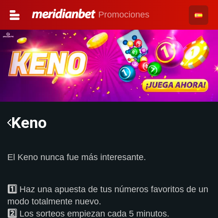
Promociones
Keno
El Keno nunca fue más interesante.
1️⃣
Haz una apuesta de tus números favoritos de un
modo totalmente nuevo.
2️⃣
Los sorteos empiezan cada 5 minutos.